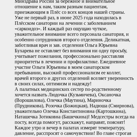
Минздрава России за бережное и внимательное
отношение к нам, таким разным пациентам,
приезжающим в Плёс со всех концов нашей страны.
Уже не первый раз, в июне 2025 года находилась в
Плёсском санатории на лечении с заболеванием
«саркоидоз». И каждый раз ощущаю чуткое,
уважительное внимание всего персонала санатория, и
особенно сотрудников второго отделения. Деликатная,
заботливая врач и зав. отделения Ольга Юрьевна
Бухарева не оставляет без внимания ни одну просьбу,
учитывает пожелания, профессионально расставляя
приоритеты в лечении и профилактике. Ежедневное
участие Ольги Юрьевны в моем санаторском
пребывании, высокий профессионализм ее коллег,
врачей второго и других отделений вселяет уверенность
в своих силах, оптимизм и надежду!
А палатных медицинских сестер по-родственному
хочется назвать Людочка (Кузьмичева), Оксаночка
(Ворошилова), Олечка (Маутина), Мариночка
(Прудникова), Розочка (Божицкая), Надюша (Смирнова),
уважительно Олечка Константиновна (Картошкина),
Наташечка Зотиковна (Башечкина)! Медсестры всегда на
посту, всегда помогут, расскажут, направят, пояснят!
Каждое утро и вечер в палатах измерят температуру,
давление, расспросят о самочувствии! Во главе строгая