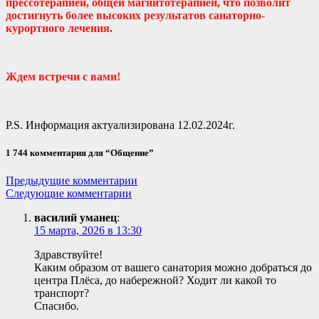
прессотерапией, общей магнитотерапией, что позволит
достигнуть более высоких результатов санаторно-
курортного лечения.
Ждем встречи с вами!
P.S. Информация актуализирована 12.02.2024г.
1 744 комментария для “Общение”
Навигация
Предыдущие комментарии
Следующие комментарии
по
василий уманец
:
комментариям
15 марта, 2026 в 13:30
Здравствуйте!
Каким образом от вашего санатория можно добраться до
центра Плёса, до набережной? Ходит ли какой то
транспорт?
Спасибо.