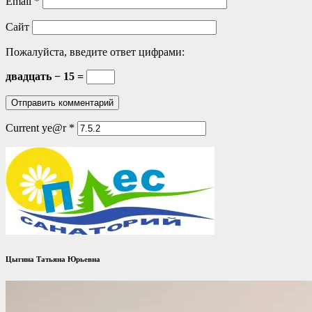
Email
*
Сайт
Пожалуйста, введите ответ цифрами:
двадцать − 15 =
Current ye@r
*
Цыгина Татьяна Юрьевна