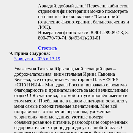
Аркадий, добрый день! Перечень кабинетов
отделения физиотерапии можно посмотреть
на нашем сайте во вкладке “Санаторий”
(отделение физиотерапии, бальнеолечения и
ЛФК).
Номера телефонов такси: 8-901-289-89-53, 8-
800-770-70-74, 8(49341)-201-01
Ответить
Ирина Смурова
:
5 августа, 2025 в 13:19
Уважаемая Татьяна Юрьевна, мой лечащий врач –
доброжелательная, внимательная Ирина Львовна
Беляева, все сотрудники «Санатория «Плес» ФГБУ
«СПб НИИФ» Минздрава России, выражаю огромную
благодарность и признательность за мой великолепный
отдых!!! Я счастлива, что мой отпуск прошёл именно в
этом месте! Пребывание в вашем санатории оставило у
меня самые положительные впечатления. Мне всё
понравилось: отношение персонала, ухоженная
территория, чистые здания, уютные номера,
сбалансированное питание, разнообразие современных
оздоровительных процедур и досуг на любой вкус . С
трепетом и тёплыми воспоминаниями буду находиться