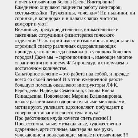
и очень отзывчивая Белова Елена Викторовна!
Ежедневно ощущают пациенты работу санитарок,
сестры-хозяйки. Труженицы, «пчелки»! Ни пылинки, ни
соринки, в коридорах и в палатах запах чистоты,
комфорт и уют!
Вежливые, предупредительные, внимательные и
тактичные сотрудники физиотерапевтического
отделения! Санаторий имеет возможность предоставить
огромный спектр различных оздоравливающих
процедур, что не всегда возможно в условиях больших
городов! Даже мы -«саркоидозники», имеющие многие
ограничения по приему ФТ-процедур, их получаем в
достаточном количестве.
Санаторное лечение – это работа над собой, и прежде
всего со своей ленью! И в этой ежедневной работе
большую помощь оказывают инструкторы ЛФК.
Берендеева Надежда Семеновна, Салова Елена
Геннадьевна, Новожилова Марина Владимировна,
владея различными оздоровительными методиками,
мотивируют, увлекают, вдохновляют, побуждают к
совершенствованию своего тела и духа!
Про работников клуба хочется спеть песню!!!
Профессиональные, музыкальные, художественно
одаренные, артистичные, мастера на все руки,
увлекающие и вовлекающие, милые и отзывчивые!!!!