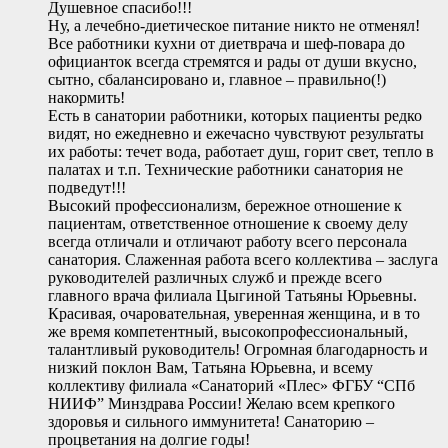
Душевное спасибо!!!
Ну, а лечебно-диетическое питание никто не отменял!
Все работники кухни от диетврача и шеф-повара до
официанток всегда стремятся и рады от души вкусно,
сытно, сбалансировано и, главное – правильно(!)
накормить!
Есть в санатории работники, которых пациенты редко
видят, но ежедневно и ежечасно чувствуют результаты
их работы: течет вода, работает душ, горит свет, тепло в
палатах и т.п. Технические работники санатория не
подведут!!!
Высокий профессионализм, бережное отношение к
пациентам, ответственное отношение к своему делу
всегда отличали и отличают работу всего персонала
санатория. Слаженная работа всего коллектива – заслуга
руководителей различных служб и прежде всего
главного врача филиала Цыгиной Татьяны Юрьевны.
Красивая, очаровательная, уверенная женщина, и в то
же время компетентный, высокопрофессиональный,
талантливый руководитель! Огромная благодарность и
низкий поклон Вам, Татьяна Юрьевна, и всему
коллективу филиала «Санаторий «Плес» ФГБУ “СПб
НИИФ” Минздрава России! Желаю всем крепкого
здоровья и сильного иммунитета! Санаторию –
процветания на долгие годы!