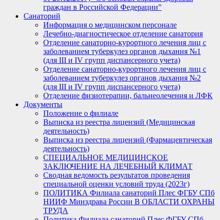
граждан в Российской Федерации”
Санаторий
Информация о медицинском персонале
Лечебно-диагностическое отделение санатория
Отделение санаторно-курортного лечения лиц с
заболеванием туберкулез органов дыхания №1
(для III и IV групп диспансерного учета)
Отделение санаторно-курортного лечения лиц с
заболеванием туберкулез органов дыхания №2
(для III и IV групп диспансерного учета)
Отделение физиотерапии, бальнеолечения и ЛФК
Документы
Положение о филиале
Выписка из реестра лицензий (Медицинская
деятельность)
Выписка из реестра лицензий (Фармацевтическая
деятельность)
СПЕЦИАЛЬНОЕ МЕДИЦИНСКОЕ
ЗАКЛЮЧЕНИЕ НА ЛЕЧЕБНЫЙ КЛИМАТ
Сводная ведомость результатов проведения
специальной оценки условий труда (2023г)
ПОЛИТИКА Филиала санаторий Плес ФГБУ СПб
НИИФ Минздрава России В ОБЛАСТИ ОХРАНЫ
ТРУДА
Политика Филиала санаторий Плес ФГБУ СПб