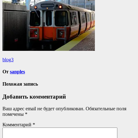
Навигация
blog3
по
От
sanples
записям
Похожая запись
Добавить комментарий
Ваш адрес email не будет опубликован.
Обязательные поля
помечены
*
Комментарий
*