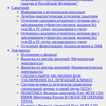
граждан в Российской Федерации”
Санаторий
Информация о медицинском персонале
Лечебно-диагностическое отделение санатория
Отделение санаторно-курортного лечения лиц с
заболеванием туберкулез органов дыхания №1
(для III и IV групп диспансерного учета)
Отделение санаторно-курортного лечения лиц с
заболеванием туберкулез органов дыхания №2
(для III и IV групп диспансерного учета)
Отделение физиотерапии, бальнеолечения и ЛФК
Документы
Положение о филиале
Выписка из реестра лицензий (Медицинская
деятельность)
Выписка из реестра лицензий (Фармацевтическая
деятельность)
СПЕЦИАЛЬНОЕ МЕДИЦИНСКОЕ
ЗАКЛЮЧЕНИЕ НА ЛЕЧЕБНЫЙ КЛИМАТ
Сводная ведомость результатов проведения
специальной оценки условий труда (2023г)
ПОЛИТИКА Филиала санаторий Плес ФГБУ СПб
НИИФ Минздрава России В ОБЛАСТИ ОХРАНЫ
ТРУДА
Политика Филиала санаторий Плес ФГБУ СПб