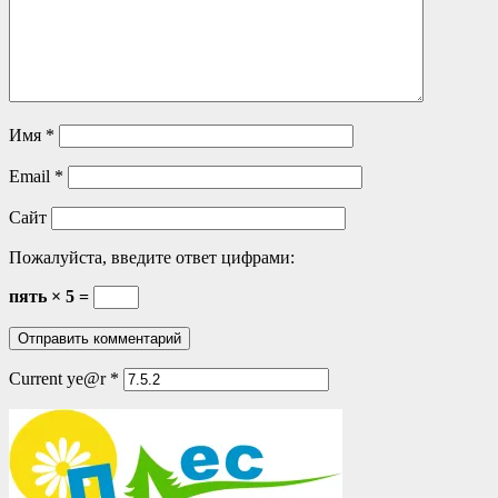
Имя
*
Email
*
Сайт
Пожалуйста, введите ответ цифрами:
пять × 5 =
Current ye@r
*