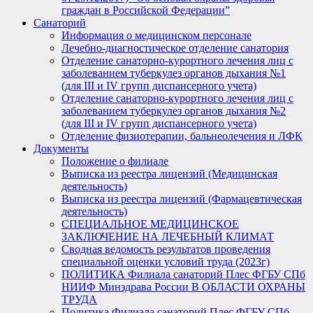
граждан в Российской Федерации”
Санаторий
Информация о медицинском персонале
Лечебно-диагностическое отделение санатория
Отделение санаторно-курортного лечения лиц с
заболеванием туберкулез органов дыхания №1
(для III и IV групп диспансерного учета)
Отделение санаторно-курортного лечения лиц с
заболеванием туберкулез органов дыхания №2
(для III и IV групп диспансерного учета)
Отделение физиотерапии, бальнеолечения и ЛФК
Документы
Положение о филиале
Выписка из реестра лицензий (Медицинская
деятельность)
Выписка из реестра лицензий (Фармацевтическая
деятельность)
СПЕЦИАЛЬНОЕ МЕДИЦИНСКОЕ
ЗАКЛЮЧЕНИЕ НА ЛЕЧЕБНЫЙ КЛИМАТ
Сводная ведомость результатов проведения
специальной оценки условий труда (2023г)
ПОЛИТИКА Филиала санаторий Плес ФГБУ СПб
НИИФ Минздрава России В ОБЛАСТИ ОХРАНЫ
ТРУДА
Политика Филиала санаторий Плес ФГБУ СПб