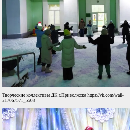
Творческие коллективы ДК г.Приволжска https://vk.com/wall-
217067571_5508