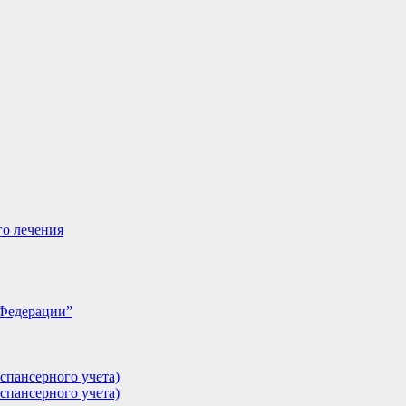
го лечения
 Федерации”
спансерного учета)
спансерного учета)