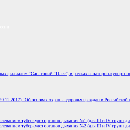
сcии
мых филиалом “Санаторий “Плес”, в рамках санаторно-курортно
 29.12.2017) “Об основах охраны здоровья граждан в Российской
леванием туберкулез органов дыхания №1 (для III и IV групп ди
леванием туберкулез органов дыхания №2 (для III и IV групп ди