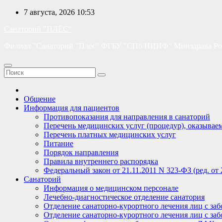
Перейти
7 августа, 2026
10:53
к
Санаторий "ПЛЁС"
содержимому
Филиал "Санаторий "Плес" ФГБУ "СПб НИИФ" Минздрава Ро
Общение
Информация для пациентов
Противопоказания для направления в санаторий
Перечень медицинских услуг (процедур), оказывае
Перечень платных медицинских услуг
Питание
Порядок направления
Правила внутреннего распорядка
Федеральный закон от 21.11.2011 N 323-ФЗ (ред. от
Санаторий
Информация о медицинском персонале
Лечебно-диагностическое отделение санатория
Отделение санаторно-курортного лечения лиц с забо
Отделение санаторно-курортного лечения лиц с забо