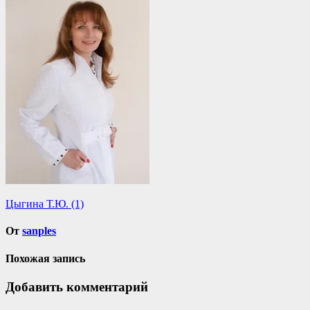
Навигация
Цыгина Т.Ю. (1)
по
От
sanples
записям
Похожая запись
Добавить комментарий