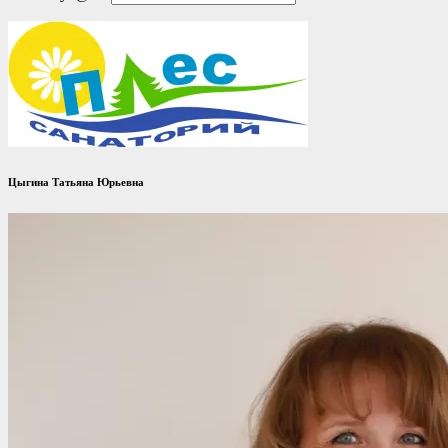
Цыгина Татьяна Юрьевна