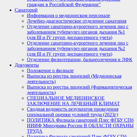
граждан в Российской Федерации”
Санаторий
Информация о медицинском персонале
Лечебно-диагностическое отделение санатория
Отделение санаторно-курортного лечения лиц с
заболеванием туберкулез органов дыхания №1
(для III и IV групп диспансерного учета)
Отделение санаторно-курортного лечения лиц с
заболеванием туберкулез органов дыхания №2
(для III и IV групп диспансерного учета)
Отделение физиотерапии, бальнеолечения и ЛФК
Документы
Положение о филиале
Выписка из реестра лицензий (Медицинская
деятельность)
Выписка из реестра лицензий (Фармацевтическая
деятельность)
СПЕЦИАЛЬНОЕ МЕДИЦИНСКОЕ
ЗАКЛЮЧЕНИЕ НА ЛЕЧЕБНЫЙ КЛИМАТ
Сводная ведомость результатов проведения
специальной оценки условий труда (2023г)
ПОЛИТИКА Филиала санаторий Плес ФГБУ СПб
НИИФ Минздрава России В ОБЛАСТИ ОХРАНЫ
ТРУДА
Политика Филиала санаторий Плес ФГБУ СПб