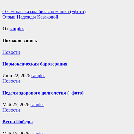
Навигация
О чем рассказала белая ромашка (+фото)
Отзыв Надежды Казаковой
по
записям
От
sanples
Похожая запись
Новости
Нормоксическая баротерапия
Июн 22, 2026
sanples
Новости
Неделя здорового долголетия (+фото)
Май 25, 2026
sanples
Новости
Весна Победы
Май 15, 2026
sanples