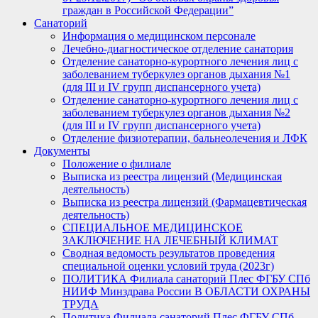
граждан в Российской Федерации”
Санаторий
Информация о медицинском персонале
Лечебно-диагностическое отделение санатория
Отделение санаторно-курортного лечения лиц с
заболеванием туберкулез органов дыхания №1
(для III и IV групп диспансерного учета)
Отделение санаторно-курортного лечения лиц с
заболеванием туберкулез органов дыхания №2
(для III и IV групп диспансерного учета)
Отделение физиотерапии, бальнеолечения и ЛФК
Документы
Положение о филиале
Выписка из реестра лицензий (Медицинская
деятельность)
Выписка из реестра лицензий (Фармацевтическая
деятельность)
СПЕЦИАЛЬНОЕ МЕДИЦИНСКОЕ
ЗАКЛЮЧЕНИЕ НА ЛЕЧЕБНЫЙ КЛИМАТ
Сводная ведомость результатов проведения
специальной оценки условий труда (2023г)
ПОЛИТИКА Филиала санаторий Плес ФГБУ СПб
НИИФ Минздрава России В ОБЛАСТИ ОХРАНЫ
ТРУДА
Политика Филиала санаторий Плес ФГБУ СПб