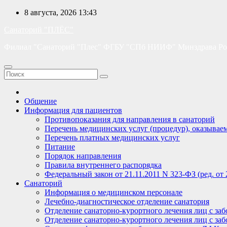
Перейти
8 августа, 2026
13:43
к
Санаторий "ПЛЁС"
содержимому
Филиал "Санаторий "Плес" ФГБУ "СПб НИИФ" Минздрава Ро
Общение
Информация для пациентов
Противопоказания для направления в санаторий
Перечень медицинских услуг (процедур), оказывае
Перечень платных медицинских услуг
Питание
Порядок направления
Правила внутреннего распорядка
Федеральный закон от 21.11.2011 N 323-ФЗ (ред. от
Санаторий
Информация о медицинском персонале
Лечебно-диагностическое отделение санатория
Отделение санаторно-курортного лечения лиц с забо
Отделение санаторно-курортного лечения лиц с забо