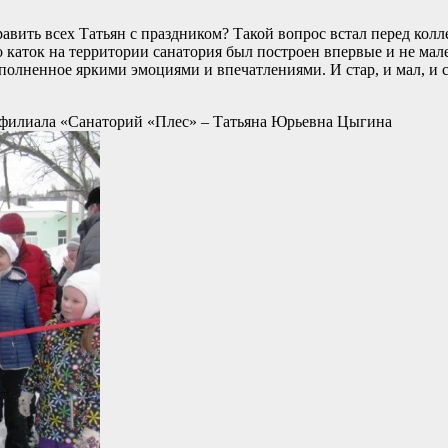
равить всех Татьян с праздником? Такой вопрос встал перед кол
о каток на территории санатория был построен впервые и не мал
аполненное яркими эмоциями и впечатлениями. И стар, и мал, и
р филиала «Санаторий «Плес» – Татьяна Юрьевна Цыгина