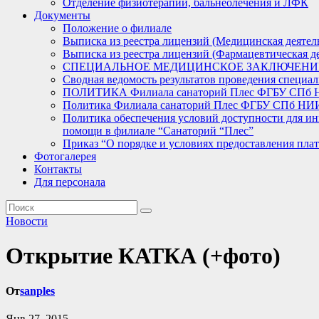
Отделение физиотерапии, бальнеолечения и ЛФК
Документы
Положение о филиале
Выписка из реестра лицензий (Медицинская деятел
Выписка из реестра лицензий (Фармацевтическая де
СПЕЦИАЛЬНОЕ МЕДИЦИНСКОЕ ЗАКЛЮЧЕНИ
Сводная ведомость результатов проведения специал
ПОЛИТИКА Филиала санаторий Плес ФГБУ СПб
Политика Филиала санаторий Плес ФГБУ СПб НИИФ
Политика обеспечения условий доступности для ин
помощи в филиале “Санаторий “Плес”
Приказ “О порядке и условиях предоставления пла
Фотогалерея
Контакты
Для персонала
Новости
Открытие КАТКА (+фото)
От
sanples
Янв 27, 2015