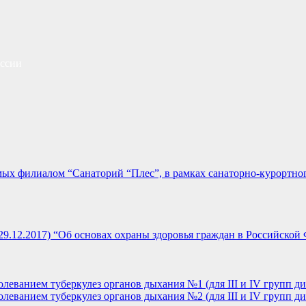
сcии
мых филиалом “Санаторий “Плес”, в рамках санаторно-курортно
 29.12.2017) “Об основах охраны здоровья граждан в Российской
леванием туберкулез органов дыхания №1 (для III и IV групп ди
леванием туберкулез органов дыхания №2 (для III и IV групп ди