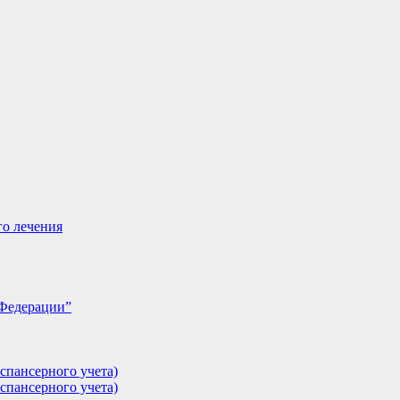
го лечения
 Федерации”
спансерного учета)
спансерного учета)